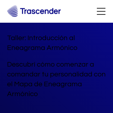
Taller: Introducción al
Eneagrama Armónico
Descubrí cómo comenzar a
comandar tu personalidad con
el Mapa de Eneagrama
Armónico