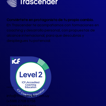
Conviértete en protagonista de tu propio cambio.
En Trascender te acompañamos con formaciones en
coaching y desarrollo personal, con propuestas de
alcance internacional, para que descubras y
despliegues tu potencial.
Contacto
info@trascender.com.uy
(+598) 2708 0756