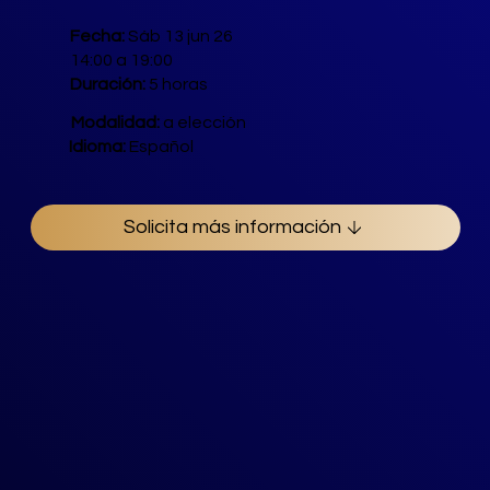
Fecha:
Sáb
13
jun 26
14:00 a 19:00
Duración:
5 horas
Modalidad:
a elección
Idioma:
Español
Solicita más información