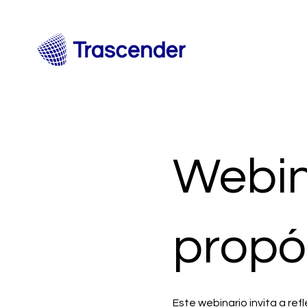
Webin
propó
Este webinario invita a ref