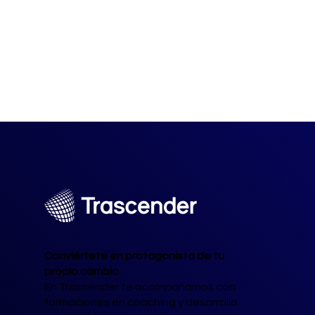
Conviértete en protagonista de tu
propio cambio.
En Trascender te acompañamos con
formaciones en coaching y desarrollo