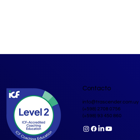
Contacto
info@trascender.com.uy
(+598) 2708 0756
(+598) 93 450 860