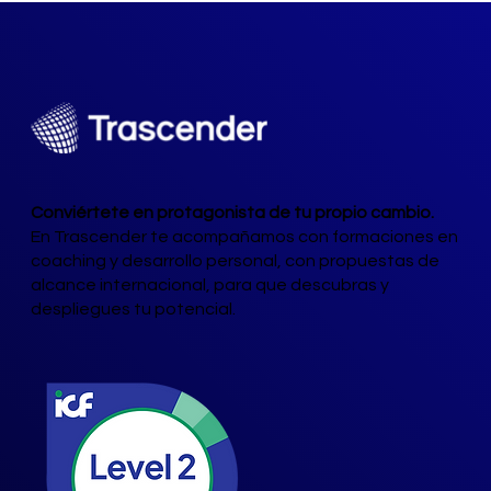
Conviértete en protagonista de tu propio cambio.
En Trascender te acompañamos con formaciones en
coaching y desarrollo personal, con propuestas de
alcance internacional, para que descubras y
despliegues tu potencial.