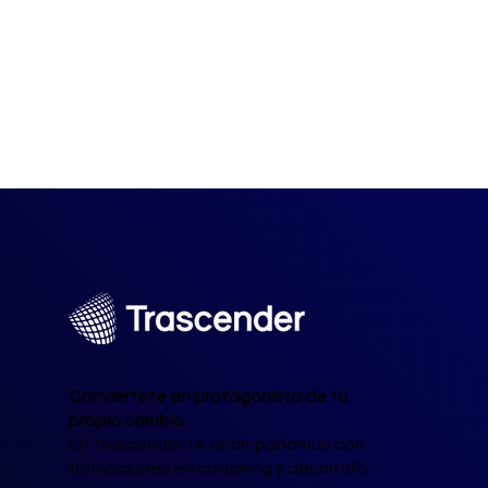
Conviértete en protagonista de tu
propio cambio.
En Trascender te acompañamos con
formaciones en coaching y desarrollo