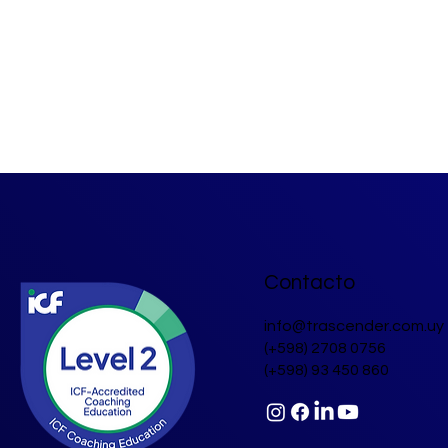
Contacto
info@trascender.com.uy
(+598) 2708 0756
(+598) 93 450 860