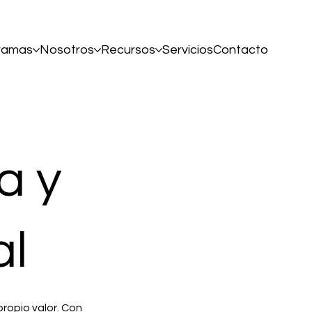
ramas
Nosotros
Recursos
Servicios
Contacto
a y
al
ropio valor. Con