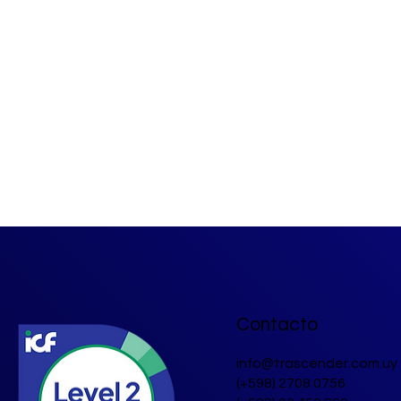
Contacto
info@trascender.com.uy
(+598) 2708 0756