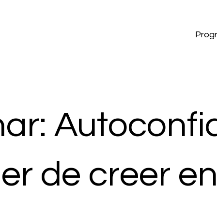
Prog
ar: Autoconfi
er de creer e