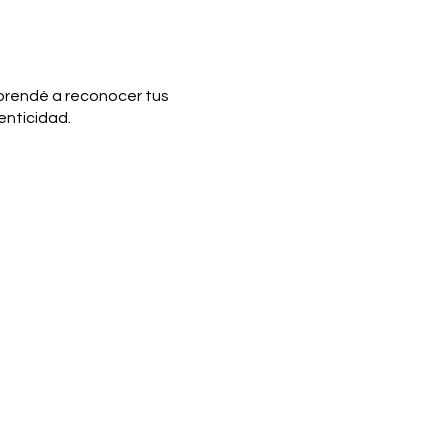
prendé a reconocer tus
enticidad.