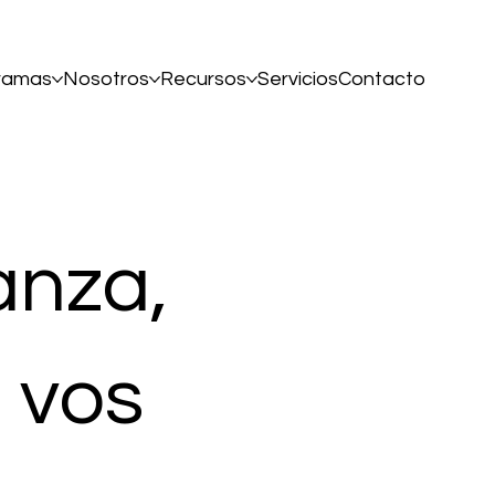
ramas
Nosotros
Recursos
Servicios
Contacto
anza,
n vos