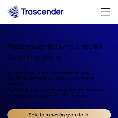
Trascender te invita a recibir
Coaching gratis
Entre el 11 y el 15 de mayo te ofrecemos la
posibilidad de recibir una sesión de coaching
gratuita.
Estará a cargo de coaches egresados de nuestra
formación Coaching de Alta Performance.
Solicita tu sesión gratuita